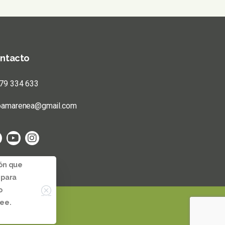
ntacto
679 334 633
foamarenea@gmail.com
ión que
 para
o
see.