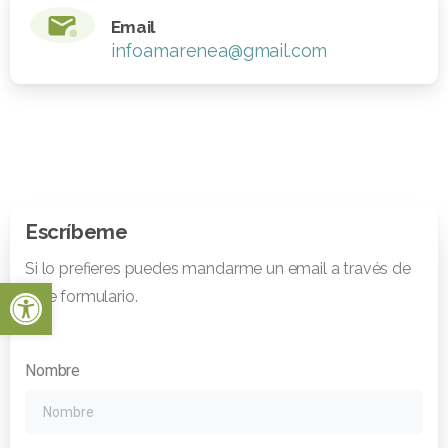
Email
infoamarenea@gmail.com
Escríbeme
Si lo prefieres puedes mandarme un email a través de
Abrir barra de herramientas
este formulario.
Nombre